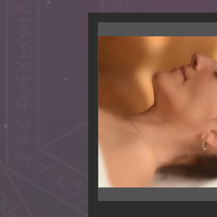
Lit de cristal
Et si la lumière des crista
réveillait la lumière en vou