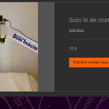
Soin lit de cri
Lire plus
70 dollars
70 $
canadiens
Prendre rendez-vous