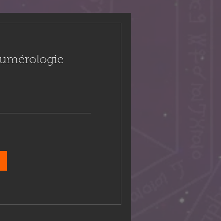
 numérologie
rmonisation corps & sens
mouvement doux qui transforme en
profondeur.
rer les tensions, retrouver la fluidité
intérieure.