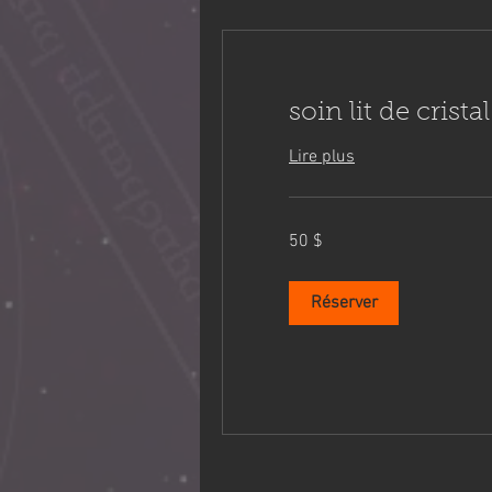
soin lit de crist
Lire plus
50 dollars
50 $
canadiens
Réserver