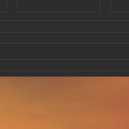
Le 
Au top de la forme Février
2020