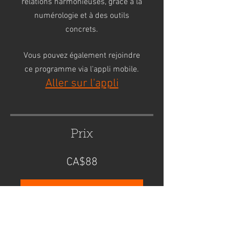
relations harmonieuses, grâce à la
numérologie et à des outils
concrets.
Vous pouvez également rejoindre
ce programme via l'appli mobile.
Aller sur l'appli
Prix
CA$88
Acheter
Déjà acheté : accès